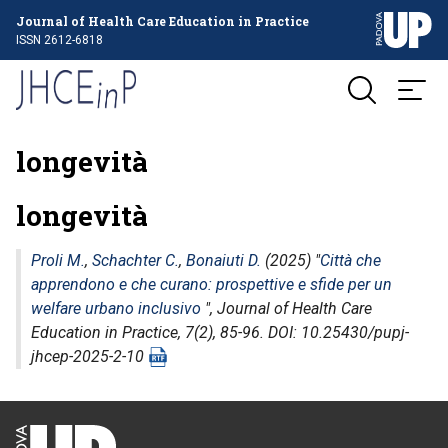
Journal of Health Care Education in Practice
ISSN 2612-6818
longevità
longevità
Proli M.
,
Schachter C.
,
Bonaiuti D.
(2025) "
Città che
apprendono e che curano: prospettive e sfide per un
welfare urbano inclusivo
",
Journal of Health Care
Education in Practice
, 7(2), 85-96. DOI: 10.25430/pupj-
jhcep-2025-2-10