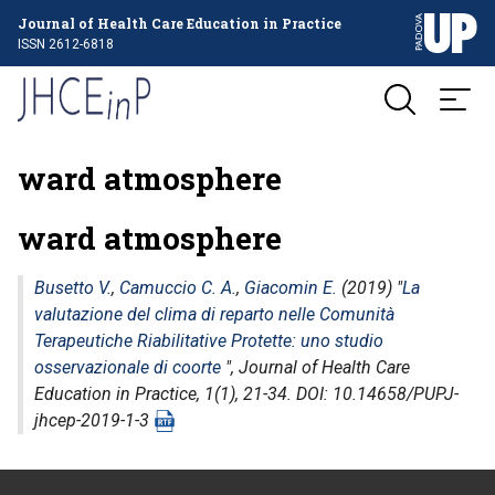
Journal of Health Care Education in Practice
ISSN 2612-6818
ward atmosphere
ward atmosphere
Busetto V.
,
Camuccio C. A.
,
Giacomin E.
(2019) "
La
valutazione del clima di reparto nelle Comunità
Terapeutiche Riabilitative Protette: uno studio
osservazionale di coorte
",
Journal of Health Care
Education in Practice
, 1(1), 21-34. DOI: 10.14658/PUPJ-
jhcep-2019-1-3