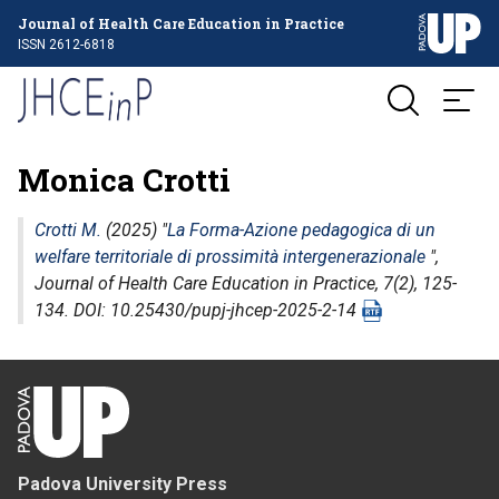
Journal of Health Care Education in Practice
ISSN 2612-6818
Monica Crotti
Crotti M.
(2025) "
La Forma-Azione pedagogica di un
welfare territoriale di prossimità intergenerazionale
",
Journal of Health Care Education in Practice
, 7(2), 125-
134. DOI: 10.25430/pupj-jhcep-2025-2-14
Padova University Press