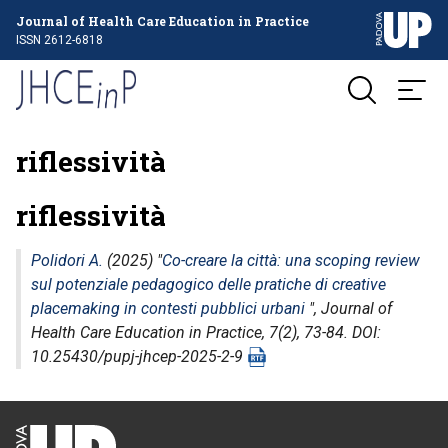
Journal of Health Care Education in Practice
ISSN 2612-6818
riflessività
riflessività
Polidori A.
(2025) "
Co-creare la città: una scoping review
sul potenziale pedagogico delle pratiche di creative
placemaking in contesti pubblici urbani
",
Journal of
Health Care Education in Practice
, 7(2), 73-84. DOI:
10.25430/pupj-jhcep-2025-2-9