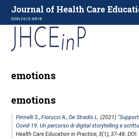
Journal of Health Care Educati
ISSN 2612-6818
emotions
emotions
Pinnelli S.
,
Fiorucci A.
,
De Stradis L.
(2021) "
Supporta
Covid-19. Un percorso di digital storytelling e scrit
Health Care Education in Practice
, 3(1), 37-48. DO