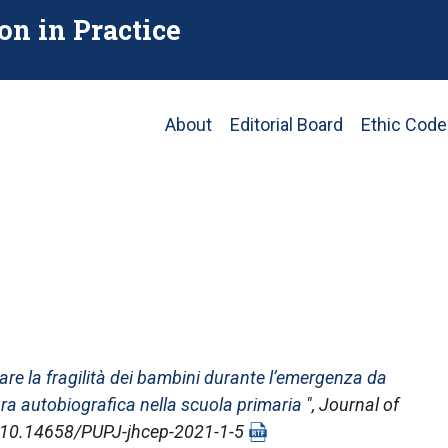
on in Practice
Main
About
Editorial Board
Ethic Code
navigation
re la fragilità dei bambini durante l’emergenza da
tura autobiografica nella scuola primaria
",
Journal of
I: 10.14658/PUPJ-jhcep-2021-1-5