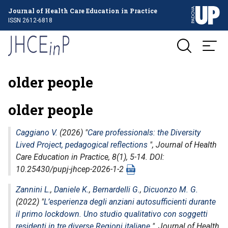
Journal of Health Care Education in Practice
ISSN 2612-6818
older people
older people
Caggiano V.
(2026) "
Care professionals: the Diversity
Lived Project, pedagogical reflections
",
Journal of Health
Care Education in Practice
, 8(1), 5-14. DOI:
10.25430/pupj-jhcep-2026-1-2
Zannini L.
,
Daniele K.
,
Bernardelli G.
,
Dicuonzo M. G.
(2022) "
L’esperienza degli anziani autosufficienti durante
il primo lockdown. Uno studio qualitativo con soggetti
residenti in tre diverse Regioni italiane
",
Journal of Health