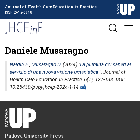
Journal of Health Care Education in Practice
ISSN 2612-6818
Daniele Musaragno
Nardin E.
,
Musaragno D.
(2024) "
La pluralità dei saperi al
servizio di una nuova visione umanistica
",
Journal of
Health Care Education in Practice
, 6(1), 127-138. DOI:
10.25430/pupj-jhcep-2024-1-14
Padova University Press