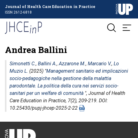
Journal of Health Care Education in Practice
ISSN 2612-6818
Andrea Ballini
Simonetti C.
,
Ballini A.
,
Azzarone M.
,
Marcario V.
,
Lo
Muzio L.
(2025) "
Management sanitario ed implicazioni
socio-pedagogiche nella gestione della malattia
parodontale. La politica della cura nei servizi socio-
sanitari per un welfare di comunità
",
Journal of Health
Care Education in Practice
, 7(2), 209-219. DOI:
10.25430/pupj-jhcep-2025-2-22