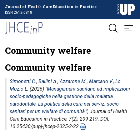
Journal of Health Care Education in Practice
ISSN 2612-6818
Community welfare
Community welfare
Simonetti C.
,
Ballini A.
,
Azzarone M.
,
Marcario V.
,
Lo
Muzio L.
(2025) "
Management sanitario ed implicazioni
socio-pedagogiche nella gestione della malattia
parodontale. La politica della cura nei servizi socio-
sanitari per un welfare di comunità
",
Journal of Health
Care Education in Practice
, 7(2), 209-219. DOI:
10.25430/pupj-jhcep-2025-2-22