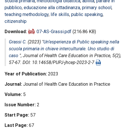
scuola primaria
,
metodologia didattica
,
abilità
,
parlare in
pubblico
,
educazione alla cittadinanza
,
primary school
,
teaching methodology
,
life skills
,
public speaking
,
citizenship
Download
07-AS-Grassi.pdf
(216.86 KB)
Grassi C.
(2023) "
Un’esperienza di Public speaking nella
scuola primaria in chiave interculturale. Uno studio di
caso
",
Journal of Health Care Education in Practice
, 5(2),
57-67. DOI: 10.14658/PUPJ-jhcep-2023-2-7
Year of Publication
2023
Journal
Journal of Health Care Education in Practice
Volume
5
Issue Number
2
Start Page
57
Last Page
67