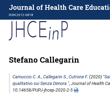
Journal of Health Care Educati
ISSN 2612-6818
Stefano Callegarin
Camuccio C. A.
,
Callegarin S.
,
Cutrone F.
(2020) "
Sal
qualitativo sui Senza Dimora
",
Journal of Health Ca
10.14658/PUPJ-jhcep-2020-2-5