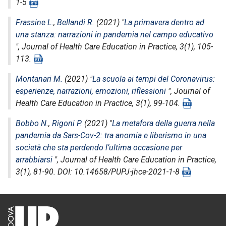
1-5
Frassine L.
,
Bellandi R.
(2021) "
La primavera dentro ad
una stanza: narrazioni in pandemia nel campo educativo
",
Journal of Health Care Education in Practice
, 3(1), 105-
113.
Montanari M.
(2021) "
La scuola ai tempi del Coronavirus:
esperienze, narrazioni, emozioni, riflessioni
",
Journal of
Health Care Education in Practice
, 3(1), 99-104.
Bobbo N.
,
Rigoni P.
(2021) "
La metafora della guerra nella
pandemia da Sars-Cov-2: tra anomia e liberismo in una
società che sta perdendo l’ultima occasione per
arrabbiarsi
",
Journal of Health Care Education in Practice
,
3(1), 81-90. DOI: 10.14658/PUPJ-jhce-2021-1-8