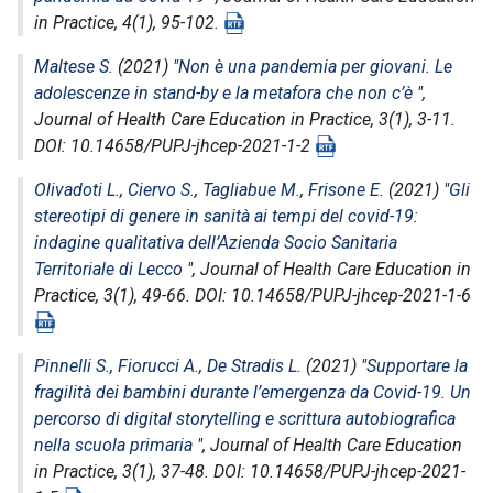
in Practice
, 4(1), 95-102.
Maltese S.
(2021) "
Non è una pandemia per giovani. Le
adolescenze in stand-by e la metafora che non c’è
",
Journal of Health Care Education in Practice
, 3(1), 3-11.
DOI: 10.14658/PUPJ-jhcep-2021-1-2
Olivadoti L.
,
Ciervo S.
,
Tagliabue M.
,
Frisone E.
(2021) "
Gli
stereotipi di genere in sanità ai tempi del covid-19:
indagine qualitativa dell’Azienda Socio Sanitaria
Territoriale di Lecco
",
Journal of Health Care Education in
Practice
, 3(1), 49-66. DOI: 10.14658/PUPJ-jhcep-2021-1-6
Pinnelli S.
,
Fiorucci A.
,
De Stradis L.
(2021) "
Supportare la
fragilità dei bambini durante l’emergenza da Covid-19. Un
percorso di digital storytelling e scrittura autobiografica
nella scuola primaria
",
Journal of Health Care Education
in Practice
, 3(1), 37-48. DOI: 10.14658/PUPJ-jhcep-2021-