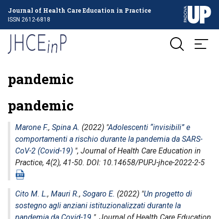
Journal of Health Care Education in Practice
ISSN 2612-6818
pandemic
pandemic
Marone F.
,
Spina A.
(2022) "
Adolescenti “invisibili” e
comportamenti a rischio durante la pandemia da SARS-
CoV-2 (Covid-19)
",
Journal of Health Care Education in
Practice
, 4(2), 41-50. DOI: 10.14658/PUPJ-jhce-2022-2-5
Cito M. L.
,
Mauri R.
,
Sogaro E.
(2022) "
Un progetto di
sostegno agli anziani istituzionalizzati durante la
pandemia da Covid-19
",
Journal of Health Care Education