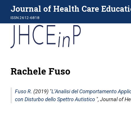
Journal of Health Care Educati
ISSN 2612-6818
Rachele Fuso
Fuso R.
(2019) "
L’Analisi del Comportamento Applic
con Disturbo dello Spettro Autistico
",
Journal of He