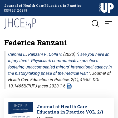
Journal of Health Care Education in Practice
ISSN 2612-6818
Federica Ranzani
Caronia L.
,
Ranzani F.
,
Colla V.
(2020) "
‘I see you have an
injury there’: Physician’s communicative practices
fostering unaccompanied minors’ interactional agency in
the history-taking phase of the medical visit
",
Journal of
Health Care Education in Practice
, 2(1), 45-55. DOI:
10.14658/PUPJ-jhcep-2020-1-6
Image
Journal of Health Care
Education in Practice VOL. 2/1