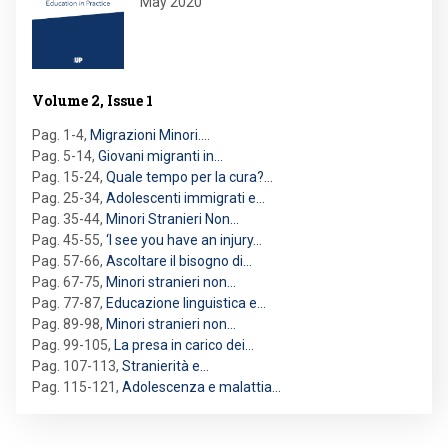
May 2020
Volume 2, Issue 1
Pag. 1-4
,
Migrazioni Minori.…
Pag. 5-14
,
Giovani migranti in…
Pag. 15-24
,
Quale tempo per la cura?…
Pag. 25-34
,
Adolescenti immigrati e…
Pag. 35-44
,
Minori Stranieri Non…
Pag. 45-55
,
‘I see you have an injury…
Pag. 57-66
,
Ascoltare il bisogno di…
Pag. 67-75
,
Minori stranieri non…
Pag. 77-87
,
Educazione linguistica e…
Pag. 89-98
,
Minori stranieri non…
Pag. 99-105
,
La presa in carico dei…
Pag. 107-113
,
Stranierità e…
Pag. 115-121
,
Adolescenza e malattia…