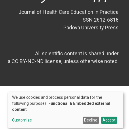
Journal of Health Care Education in Practice
ISSN 2612-6818
Padova University Press
All scientific content is shared under
a CC BY-NC-ND license, unless otherwise noted.
We use cookies and process personal data for the
Use
following purposes:
Functional & Embedded external
content
.
of
Credits
personal
Customize
Decline
Accept
data