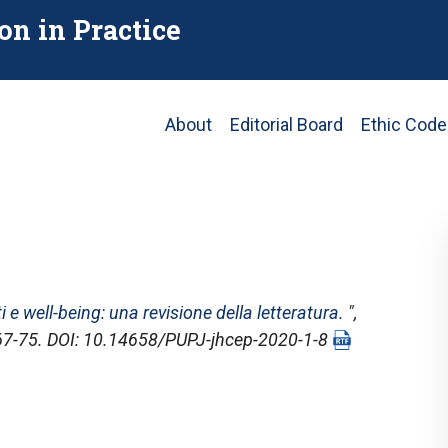
on in Practice
Main
About
Editorial Board
Ethic Code
navigation
e well-being: una revisione della letteratura.
",
, 67-75. DOI: 10.14658/PUPJ-jhcep-2020-1-8