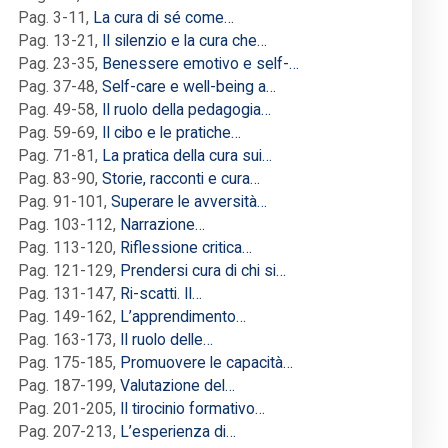
Pag. 3-11
,
La cura di sé come…
Pag. 13-21
,
Il silenzio e la cura che…
Pag. 23-35
,
Benessere emotivo e self-…
Pag. 37-48
,
Self-care e well-being a…
Pag. 49-58
,
Il ruolo della pedagogia…
Pag. 59-69
,
Il cibo e le pratiche…
Pag. 71-81
,
La pratica della cura sui…
Pag. 83-90
,
Storie, racconti e cura…
Pag. 91-101
,
Superare le avversità…
Pag. 103-112
,
Narrazione…
Pag. 113-120
,
Riflessione critica…
Pag. 121-129
,
Prendersi cura di chi si…
Pag. 131-147
,
Ri-scatti. Il…
Pag. 149-162
,
L’apprendimento…
Pag. 163-173
,
Il ruolo delle…
Pag. 175-185
,
Promuovere le capacità…
Pag. 187-199
,
Valutazione del…
Pag. 201-205
,
Il tirocinio formativo…
Pag. 207-213
,
L’esperienza di…