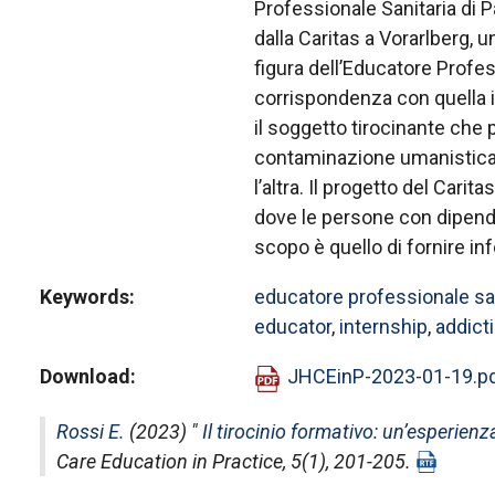
Professionale Sanitaria di P
dalla Caritas a Vorarlberg, un
figura dell’Educatore Profes
corrispondenza con quella it
il soggetto tirocinante che 
contaminazione umanistica p
l’altra. Il progetto del Carit
dove le persone con dipend
scopo è quello di fornire inf
Keywords
educatore professionale sa
educator
,
internship
,
addict
Download
JHCEinP-2023-01-19.p
Rossi E.
(2023) "
Il tirocinio formativo: un’esperien
Care Education in Practice
, 5(1), 201-205.