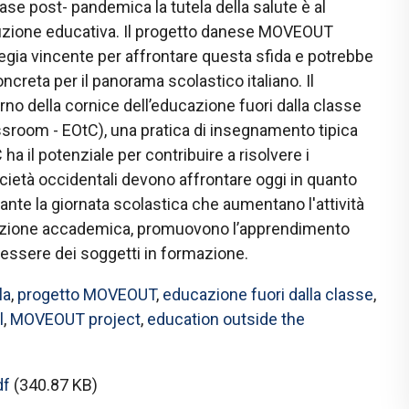
se post- pandemica la tutela della salute è al
ituzione educativa. Il progetto danese MOVEOUT
tegia vincente per affrontare questa sfida e potrebbe
ncreta per il panorama scolastico italiano. Il
erno della cornice dell’educazione fuori dalla classe
sroom - EOtC), una pratica di insegnamento tipica
ha il potenziale per contribuire a risolvere i
ocietà occidentali devono affrontare oggi in quanto
rante la giornata scolastica che aumentano l'attività
vazione accademica, promuovono l’apprendimento
enessere dei soggetti in formazione.
la
,
progetto MOVEOUT
,
educazione fuori dalla classe
,
l
,
MOVEOUT project
,
education outside the
df
(340.87 KB)