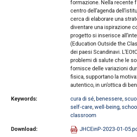
formazione. Nella recente fa
centro dell’agenda dell’ist
cerca di elaborare una stra
diventare una ispirazione co
progetto si inserisce all’int
(Education Outside the Clas
dei paesi Scandinavi. L’EOtC 
problemi di salute che le s
fornisce delle variazioni du
fisica, supportano la moti
autentico, in un’ottica di b
Keywords
cura di sé
,
benessere
,
scuo
self-care
,
well-being
,
schoo
classroom
Download
JHCEinP-2023-01-05.p