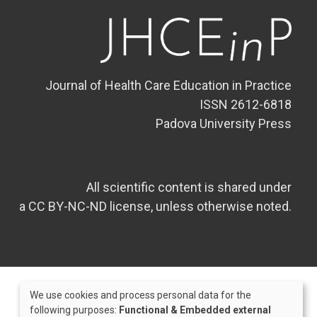
Journal of Health Care Education in Practice
ISSN 2612-6818
Padova University Press
All scientific content is shared under
a CC BY-NC-ND license, unless otherwise noted.
We use cookies and process personal data for the
Use
following purposes:
Functional & Embedded external