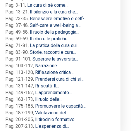
Pag. 3-11
,
La cura di sé come…
Pag. 13-21
,
Il silenzio e la cura che…
Pag. 23-35
,
Benessere emotivo e self-…
Pag. 37-48
,
Self-care e well-being a…
Pag. 49-58
,
Il ruolo della pedagogia…
Pag. 59-69
,
Il cibo e le pratiche…
Pag. 71-81
,
La pratica della cura sui…
Pag. 83-90
,
Storie, racconti e cura…
Pag. 91-101
,
Superare le avversità…
Pag. 103-112
,
Narrazione…
Pag. 113-120
,
Riflessione critica…
Pag. 121-129
,
Prendersi cura di chi si…
Pag. 131-147
,
Ri-scatti. Il…
Pag. 149-162
,
L’apprendimento…
Pag. 163-173
,
Il ruolo delle…
Pag. 175-185
,
Promuovere le capacità…
Pag. 187-199
,
Valutazione del…
Pag. 201-205
,
Il tirocinio formativo…
Pag. 207-213
,
L’esperienza di…