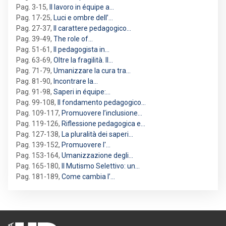
Pag. 3-15
,
Il lavoro in équipe a…
Pag. 17-25
,
Luci e ombre dell’…
Pag. 27-37
,
Il carattere pedagogico…
Pag. 39-49
,
The role of…
Pag. 51-61
,
Il pedagogista in…
Pag. 63-69
,
Oltre la fragilità. Il…
Pag. 71-79
,
Umanizzare la cura tra…
Pag. 81-90
,
Incontrare la…
Pag. 91-98
,
Saperi in équipe:…
Pag. 99-108
,
Il fondamento pedagogico…
Pag. 109-117
,
Promuovere l’inclusione…
Pag. 119-126
,
Riflessione pedagogica e…
Pag. 127-138
,
La pluralità dei saperi…
Pag. 139-152
,
Promuovere l'…
Pag. 153-164
,
Umanizzazione degli…
Pag. 165-180
,
Il Mutismo Selettivo: un…
Pag. 181-189
,
Come cambia l’…