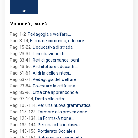
Volume 7, Issue 2
Pag. 1-2
,
Pedagogia e welfare…
Pag. 3-14
,
Formare comunità, educare…
Pag. 15-22
,
L’educativa di strada…
Pag. 23-31
,
L’incubazione di…
Pag. 33-41
,
Reti di governance, beni…
Pag. 43-50
,
Architetture educanti:…
Pag. 51-61
,
Al di là delle sintesi…
Pag. 63-71
,
Pedagogia del welfare…
Pag. 73-84
,
Co-creare la città: una…
Pag. 85-96
,
Città che apprendono e…
Pag. 97-104
,
Diritto alla città:…
Pag. 105-114
,
Per una nuova grammatica…
Pag. 115-123
,
Formare alla prevenzione…
Pag. 125-134
,
La Forma-Azione…
Pag. 135-144
,
Per una città inclusiva…
Pag. 145-156
,
Portierato Sociale e…
Pag. 157-164
,
Patrimonio e comunità…