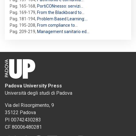
Pag. 165-168
,
PortiCONnesso: servizi…
Pag. 169-179
,
From the Blackboard to…
Pag. 181-194
,
Problem Based Learning:…
Pag. 195-208
,
From compliance to…
Pag. 209-219
,
Management sanitario ed…
Padova University Press
Università degli studi di Padova
Via del Risorgimento, 9
35122 Padova
PI 00742430283
CF 80006480281